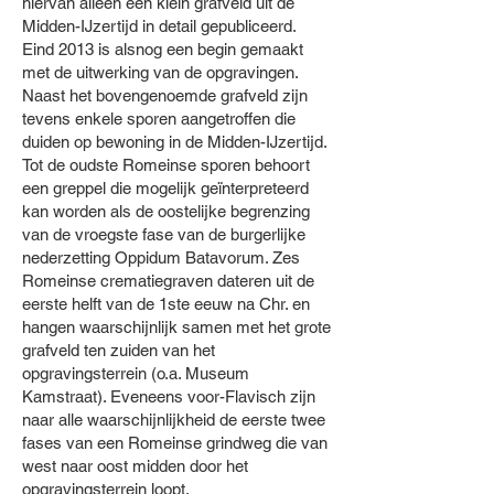
hiervan alleen een klein grafveld uit de
Midden-IJzertijd in detail gepubliceerd.
Eind 2013 is alsnog een begin gemaakt
met de uitwerking van de opgravingen.
Naast het bovengenoemde grafveld zijn
tevens enkele sporen aangetroffen die
duiden op bewoning in de Midden-IJzertijd.
Tot de oudste Romeinse sporen behoort
een greppel die mogelijk geïnterpreteerd
kan worden als de oostelijke begrenzing
van de vroegste fase van de burgerlijke
nederzetting Oppidum Batavorum. Zes
Romeinse crematiegraven dateren uit de
eerste helft van de 1ste eeuw na Chr. en
hangen waarschijnlijk samen met het grote
grafveld ten zuiden van het
opgravingsterrein (o.a. Museum
Kamstraat). Eveneens voor-Flavisch zijn
naar alle waarschijnlijkheid de eerste twee
fases van een Romeinse grindweg die van
west naar oost midden door het
opgravingsterrein loopt.