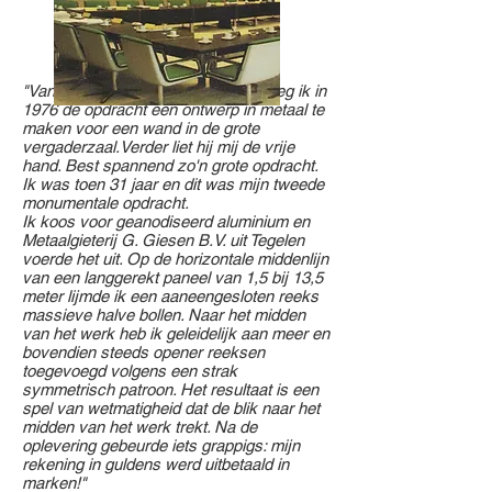
"Van architect Alexander Bodon kreeg ik in
1976 de opdracht een ontwerp in metaal te
maken voor een wand in de grote
vergaderzaal.Verder liet hij mij de vrije
hand. Best spannend zo'n grote opdracht.
Ik was toen 31 jaar en dit was mijn tweede
monumentale opdracht.
Ik koos voor geanodiseerd aluminium en
Metaalgieterij G. Giesen B.V. uit Tegelen
voerde het uit. Op de horizontale middenlijn
van een langgerekt paneel van 1,5 bij 13,5
meter lijmde ik een aaneengesloten reeks
massieve halve bollen. Naar het midden
van het werk heb ik geleidelijk aan meer en
bovendien steeds opener reeksen
toegevoegd volgens een strak
symmetrisch patroon. Het resultaat is een
spel van wetmatigheid dat de blik naar het
midden van het werk trekt. Na de
oplevering gebeurde iets grappigs: mijn
rekening in guldens werd uitbetaald in
marken!"